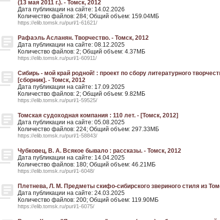
(13 мая 2011 г.). - Томск, 2012
Дата публикации на сайте: 14.02.2026
Количество файлов: 284; Общий объем: 159.04МБ
https://elib.tomsk.ru/purl/1-61621/
Рафаэль Асланян. Творчество. - Томск, 2012
Дата публикации на сайте: 08.12.2025
Количество файлов: 2; Общий объем: 4.37МБ
https://elib.tomsk.ru/purl/1-60911/
Сибирь - мой край родной! : проект по сбору литературного творчес
[сборник]. - Томск, 2012
Дата публикации на сайте: 17.09.2025
Количество файлов: 2; Общий объем: 9.82МБ
https://elib.tomsk.ru/purl/1-59525/
Томская судоходная компания : 110 лет. - [Томск, 2012]
Дата публикации на сайте: 05.08.2025
Количество файлов: 224; Общий объем: 297.33МБ
https://elib.tomsk.ru/purl/1-58843/
Чубковец, В. А. Всякое бывало : рассказы. - Томск, 2012
Дата публикации на сайте: 14.04.2025
Количество файлов: 180; Общий объем: 46.21МБ
https://elib.tomsk.ru/purl/1-6048/
Плетнева, Л. М. Предметы скифо-сибирского звериного стиля из Томс
Дата публикации на сайте: 24.03.2025
Количество файлов: 200; Общий объем: 119.90МБ
https://elib.tomsk.ru/purl/1-6075/