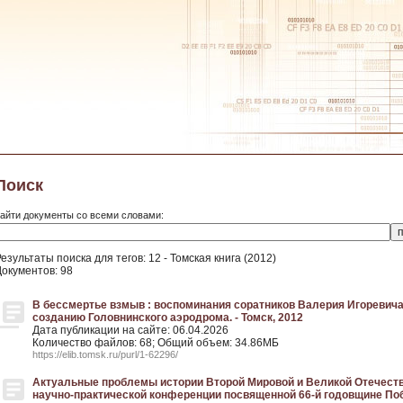
Поиск
айти документы со всеми словами:
езультаты поиска для тегов: 12 - Томская книга (2012)
Документов: 98
В бессмертье взмыв : воспоминания соратников Валерия Игоревич
созданию Головнинского аэродрома. - Томск, 2012
Дата публикации на сайте: 06.04.2026
Количество файлов: 68; Общий объем: 34.86МБ
https://elib.tomsk.ru/purl/1-62296/
Актуальные проблемы истории Второй Мировой и Великой Отечеств
научно-практической конференции посвященной 66-й годовщине По