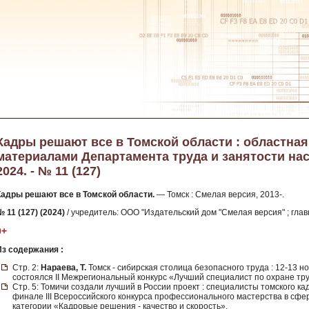
Кадры решают все в Томской области : областна
материалами Департамента труда и занятости нас
2024. - № 11 (127)
Кадры решают все в Томской области.
— Томск : Смелая версия, 2013-.
 11 (127) (2024)
/ учредитель: ООО "Издательский дом "Смелая версия" ; глав
0+
Из содержания :
Стр. 2:
Нараева, Т.
Томск - сибирская столица безопасного труда : 12-13
состоялся II Межрегиональный конкурс «Лучший специалист по охране тр
Стр. 5: Томичи создали лучший в России проект : специалисты томского к
финале III Всероссийского конкурса профессионального мастерства в сфе
категории «Кадровые решения - качество и скорость».