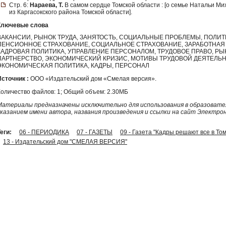
Стр. 6:
Нараева, Т.
В самом сердце Томской области : [о семье Натальи М
из Каргасокского района Томской области].
Ключевые слова
ВАКАНСИИ, РЫНОК ТРУДА, ЗАНЯТОСТЬ, СОЦИАЛЬНЫЕ ПРОБЛЕМЫ, ПОЛИТ
ПЕНСИОННОЕ СТРАХОВАНИЕ, СОЦИАЛЬНОЕ СТРАХОВАНИЕ, ЗАРАБОТНАЯ ПЛ
КАДРОВАЯ ПОЛИТИКА, УПРАВЛЕНИЕ ПЕРСОНАЛОМ, ТРУДОВОЕ ПРАВО, Р
ПАРТНЕРСТВО, ЭКОНОМИЧЕСКИЙ КРИЗИС, МОТИВЫ ТРУДОВОЙ ДЕЯТЕЛЬНО
ЭКОНОМИЧЕСКАЯ ПОЛИТИКА, КАДРЫ, ПЕРСОНАЛ
Источник :
ООО «Издательский дом «Смелая версия».
Количество файлов: 1; Общий объем: 2.30МБ
Материалы предназначены исключительно для использования в образовател
указанием имени автора, названия произведения и ссылки на сайт Электро
еги:
06 - ПЕРИОДИКА
07 - ГАЗЕТЫ
09 - Газета "Кадры решают все в То
13 - Издательский дом "СМЕЛАЯ ВЕРСИЯ"