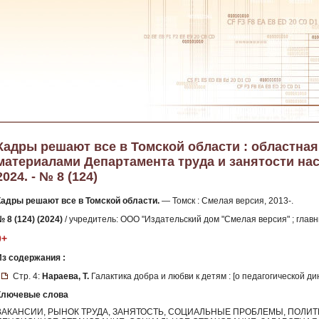
Кадры решают все в Томской области : областна
материалами Департамента труда и занятости нас
2024. - № 8 (124)
Кадры решают все в Томской области.
— Томск : Смелая версия, 2013-.
 8 (124) (2024)
/ учредитель: ООО "Издательский дом "Смелая версия" ; главн
0+
Из содержания :
Стр. 4:
Нараева, Т.
Галактика добра и любви к детям : [о педагогической 
Ключевые слова
ВАКАНСИИ, РЫНОК ТРУДА, ЗАНЯТОСТЬ, СОЦИАЛЬНЫЕ ПРОБЛЕМЫ, ПОЛИТ