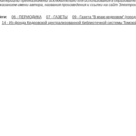
Материалы предназначены исключительно для использования в образовател
указанием имени автора, названия произведения и ссылки на сайт Электро
еги:
06 - ПЕРИОДИКА
07 - ГАЗЕТЫ
09 - Газета "В краю кедровом" (горо
14 - Из фонда Кедровской централизованной библиотечной системы Томско