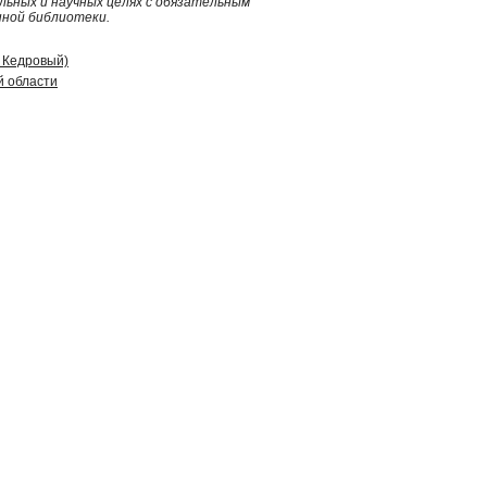
ьных и научных целях с обязательным
нной библиотеки.
д Кедровый)
й области