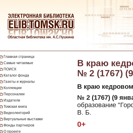
Главная страница
В краю кедро
Самые читаемые
ПОИСК
№ 2 (1767) (
Каталог фонда
Газеты и журналы
В краю кедровом
Коллекции
Персоналии
№ 2 (1767) (9 янв
Издатели
образование "Гор
Томская книга
В. Б.
Видеолекторий
Виртуальные выставки
0+
Фонды партнеров
О проекте