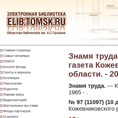
Главная страница
Знамя труда
Самые читаемые
ПОИСК
газета Коже
Каталог фонда
области. - 2
Газеты и журналы
Коллекции
Персоналии
Знамя труда.
— Ко
Издатели
1965 - .
Томская книга
Видеолекторий
№ 97 (11097) (10 
Виртуальные выставки
Кожевниковского р
Фонды партнеров
О проекте