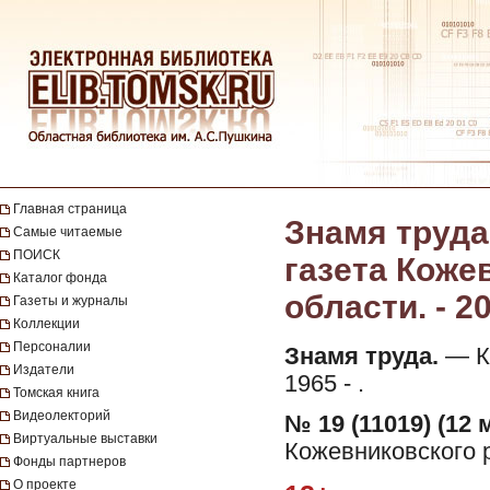
Главная страница
Знамя труда
Самые читаемые
ПОИСК
газета Коже
Каталог фонда
области. - 20
Газеты и журналы
Коллекции
Персоналии
Знамя труда.
— Ко
Издатели
1965 - .
Томская книга
Видеолекторий
№ 19 (11019) (12 
Виртуальные выставки
Кожевниковского р
Фонды партнеров
О проекте