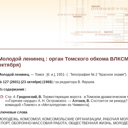
Молодой ленинец : орган Томского обкома ВЛКСМ. -
октября)
Молодой ленинец.
— Томск : [б. и.], 1951- ( : Типография № 2 "Красное знамя").
 127 (2601) (23 октября) (1968)
/ за редактора В. Якушев.
Из содержания :
Стр. 4:
Гроденский, В.
Торжествующие ворота : в Томском драматическом т
««Горячее сердце» А. Н. Островского. —
Алтаев, В.
Состоится ли рекорд? 
командой «Томлес» и «Металлургом» из Чимкента].
Ключевые слова
МОЛОДЕЖЬ, КОМСОМОЛ, КОМСОМОЛЬСКИЕ ОРГАНИЗАЦИИ, РАБОЧАЯ МОЛ
СПОРТ, ОБОРОННО-МАССОВАЯ РАБОТА, ОБЩЕСТВЕННАЯ ЖИЗНЬ, МОЛОД