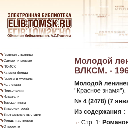
Главная страница
Молодой лен
Самые читаемые
ПОИСК
ВЛКСМ. - 196
Каталог фонда
Газеты и журналы
Молодой ленине
Коллекции
"Красное знамя").
Персоналии
Издатели
№ 4 (2478) (7 янв
Томская книга
Видеолекторий
Из содержания :
Виртуальные выставки
Фонды партнеров
Стр. 1:
Романов
О проекте