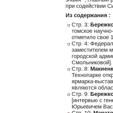
при содействии С
Из содержания :
Стр. 3:
Бережко
томское научно
отметило свое 1
Стр. 4: Федерал
заместителем м
городской адм
Смольниковой].
Стр. 8:
Макиенк
Технопарке отк
ярмарка-выстав
являются облас
Стр. 9:
Бережко
[интервью с ге
Юрьевичем Васе