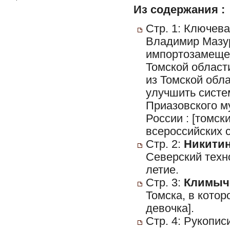
Из содержания :
Стр. 1: Ключева
Владимир Мазур
импортозамещен
Томской област
из Томской обл
улучшить систе
Приазовского м
России : [томс
всероссийских с
Стр. 2:
Никитин
Северский техн
летие.
Стр. 3:
Климыч
Томска, в котор
девочка].
Стр. 4: Рукопис