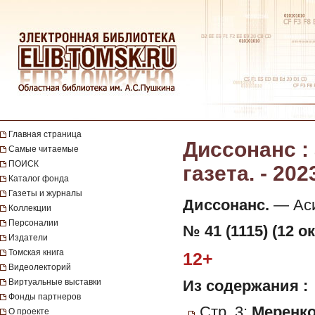
Главная страница
Диссонанс :
Самые читаемые
ПОИСК
газета. - 202
Каталог фонда
Газеты и журналы
Диссонанс.
— Асин
Коллекции
Персоналии
№ 41 (1115) (12 о
Издатели
Томская книга
12+
Видеолекторий
Виртуальные выставки
Из содержания :
Фонды партнеров
Стр. 3:
Меренко
О проекте