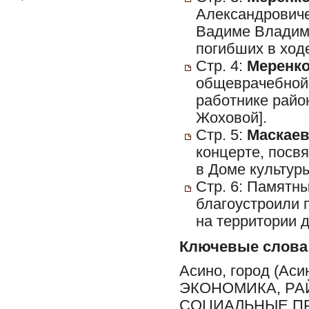
Александрович
Вадиме Владими
погибших в ход
Стр. 4:
Меренко
общеврачебной 
работнике райо
Жоховой].
Стр. 5:
Маскаев
концерте, посв
в Доме культуры
Стр. 6: Памятны
благоустроили 
на территории 
Ключевые слова
Асино, город (Ас
ЭКОНОМИКА, РА
СОЦИАЛЬНЫЕ ПР