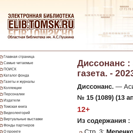
Главная страница
Диссонанс :
Самые читаемые
ПОИСК
газета. - 202
Каталог фонда
Газеты и журналы
Диссонанс.
— Асин
Коллекции
Персоналии
№ 15 (1089) (13 а
Издатели
Томская книга
12+
Видеолекторий
Виртуальные выставки
Из содержания :
Фонды партнеров
Стр. 3:
Меренко
О проекте