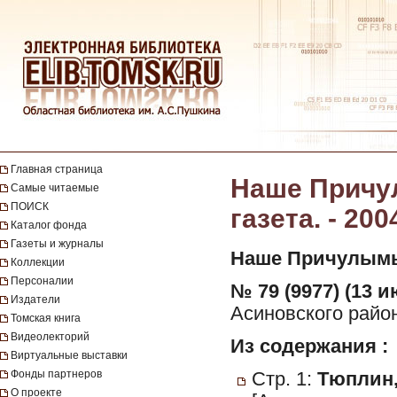
Главная страница
Наше Причул
Самые читаемые
ПОИСК
газета. - 200
Каталог фонда
Газеты и журналы
Наше Причулымь
Коллекции
Персоналии
№ 79 (9977) (13 и
Издатели
Асиновского район
Томская книга
Видеолекторий
Из содержания :
Виртуальные выставки
Фонды партнеров
Стр. 1:
Тюплин,
О проекте