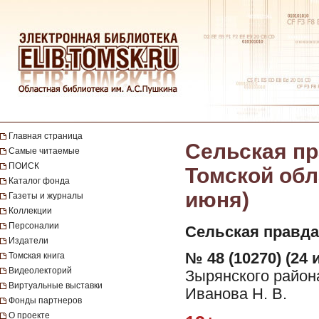
Главная страница
Сельская пр
Самые читаемые
ПОИСК
Томской обла
Каталог фонда
июня)
Газеты и журналы
Коллекции
Персоналии
Сельская правда
Издатели
№ 48 (10270) (24 
Томская книга
Видеолекторий
Зырянского район
Виртуальные выставки
Иванова Н. В.
Фонды партнеров
О проекте