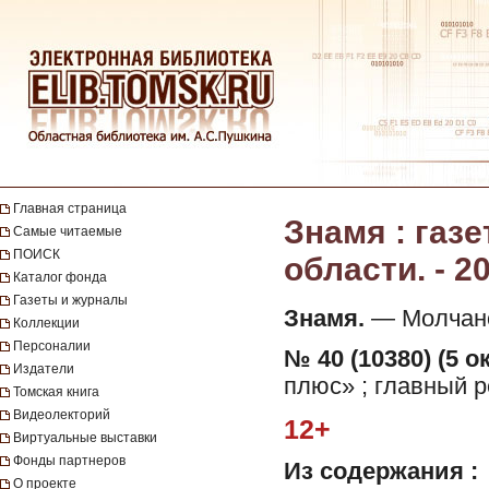
Главная страница
Знамя : газ
Самые читаемые
ПОИСК
области. - 20
Каталог фонда
Газеты и журналы
Знамя.
— Молчанов
Коллекции
Персоналии
№ 40 (10380) (5 о
Издатели
плюс» ; главный р
Томская книга
Видеолекторий
12+
Виртуальные выставки
Фонды партнеров
Из содержания :
О проекте