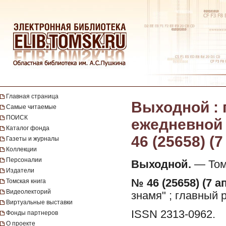
Главная страница
Выходной : 
Самые читаемые
ПОИСК
ежедневной г
Каталог фонда
46 (25658) (
Газеты и журналы
Коллекции
Персоналии
Выходной.
— Томс
Издатели
№ 46 (25658) (7 а
Томская книга
Видеолекторий
знамя" ; главный 
Виртуальные выставки
ISSN 2313-0962.
Фонды партнеров
О проекте