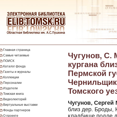
Главная страница
Чугунов, С.
Самые читаемые
ПОИСК
кургана близ
Каталог фонда
Пермской гу
Газеты и журналы
Коллекции
Чернильщико
Персоналии
Издатели
Томского уез
Томская книга
Видеолекторий
Чугунов, Сергей
Виртуальные выставки
близ дер. Броды, 
Фонды партнеров
кладбище подле д
О проекте