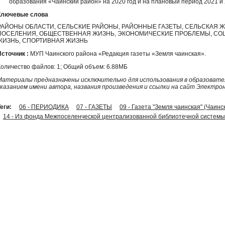
образования «Чаинский район» на 2020 год и на плановый период 2021 и 
Ключевые слова
РАЙОНЫ ОБЛАСТИ, СЕЛЬСКИЕ РАЙОНЫ, РАЙОННЫЕ ГАЗЕТЫ, СЕЛЬСКАЯ Ж
ПОСЕЛЕНИЯ, ОБЩЕСТВЕННАЯ ЖИЗНЬ, ЭКОНОМИЧЕСКИЕ ПРОБЛЕМЫ, СО
ЖИЗНЬ, СПОРТИВНАЯ ЖИЗНЬ
Источник :
МУП Чаинского района «Редакция газеты «Земля чаинская».
Количество файлов: 1; Общий объем: 6.88МБ
Материалы предназначены исключительно для использования в образовател
указанием имени автора, названия произведения и ссылки на сайт Электро
еги:
06 - ПЕРИОДИКА
07 - ГАЗЕТЫ
09 - Газета "Земля чаинская" (Чаинс
14 - Из фонда Межпоселенческой централизованной библиотечной системы 