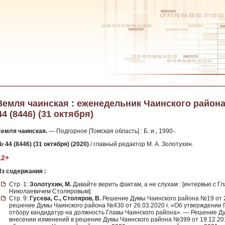
Земля чаинская : еженедельник Чаинского района 
44 (8446) (31 октября)
Земля чаинская.
— Подгорное [Томская область] : Б. и., 1990-.
 44 (8446) (31 октября) (2020)
/ главный редактор М. А. Золотухин.
12+
Из содержания :
Стр. 1:
Золотухин, М.
Давайте верить фактам, а не слухам : [интервью с 
Николаевичем Столяровым].
Стр. 9:
Гусева, С., Столяров, В.
Решение Думы Чаинского района №19 от 29
решение Думы Чаинского района №430 от 26.03.2020 г. «Об утверждении 
отбору кандидатур на должность Главы Чаинского района». — Решение Ду
внесении изменений в решение Думы Чаинского района №399 от 19.12.20