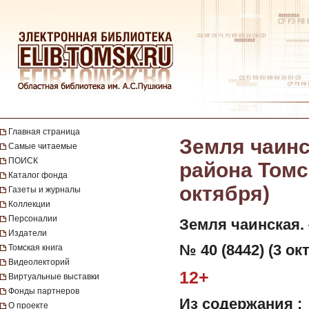
Главная страница
Земля чаинс
Самые читаемые
ПОИСК
района Томск
Каталог фонда
октября)
Газеты и журналы
Коллекции
Персоналии
Земля чаинская.
Издатели
№ 40 (8442) (3 ок
Томская книга
Видеолекторий
12+
Виртуальные выставки
Фонды партнеров
Из содержания :
О проекте