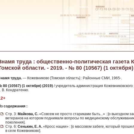
Знамя труда : общественно-политическая газета 
Томской области. - 2019. - № 80 (10567) (1 октября)
Знамя труда.
— Кожевниково [Томская область] : Районные СМИ, 1965-.
 80 (10567) (1 октября) (2019)
/ учредитель администрация Кожевниковского р
. В. Кондратенко.
12+
Из содержания :
Стр. 3:
Майкова, С.
«Совсем не просто стариками быть...» : [о выездном 
ветеранов на котором поднимали вопросы по медицинскому обслуживани
поколения].
Стр. 6:
Сенькин, Е. А.
«Кросс нации» : [о массовом забеге, который проше
в селе Кожевниково].