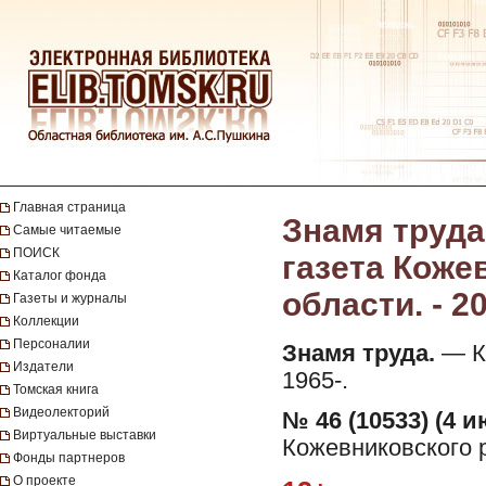
Главная страница
Знамя труда
Самые читаемые
ПОИСК
газета Коже
Каталог фонда
области. - 2
Газеты и журналы
Коллекции
Персоналии
Знамя труда.
— Ко
Издатели
1965-.
Томская книга
Видеолекторий
№ 46 (10533) (4 и
Виртуальные выставки
Кожевниковского р
Фонды партнеров
О проекте