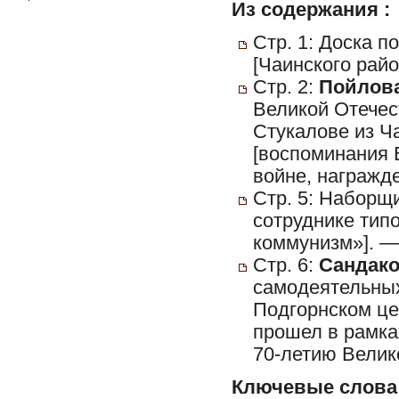
Из содержания :
Стр. 1: Доска п
[Чаинского райо
Стр. 2:
Пойлова
Великой Отечес
Стукалове из Ч
[воспоминания 
войне, награжд
Стр. 5: Наборщ
сотруднике тип
коммунизм»]. — 
Стр. 6:
Сандако
самодеятельных
Подгорнском це
прошел в рамка
70-летию Велик
Ключевые слова