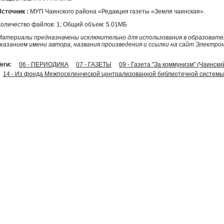
Источник :
МУП Чаинского района «Редакция газеты «Земля чаинская».
Количество файлов: 1; Общий объем: 5.01МБ
Материалы предназначены исключительно для использования в образовател
указанием имени автора, названия произведения и ссылки на сайт Электро
еги:
06 - ПЕРИОДИКА
07 - ГАЗЕТЫ
09 - Газета "За коммунизм" (Чаински
14 - Из фонда Межпоселенческой централизованной библиотечной системы 