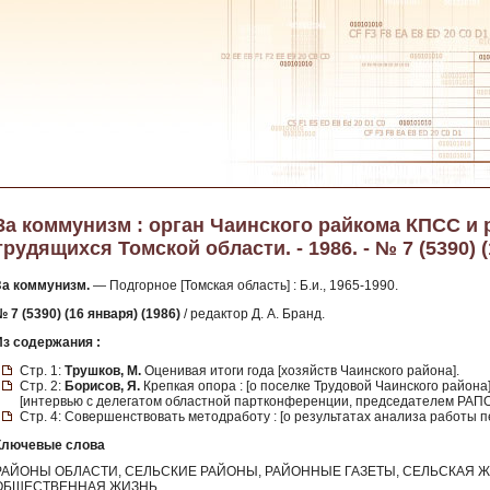
За коммунизм : орган Чаинского райкома КПСС и 
трудящихся Томской области. - 1986. - № 7 (5390) 
За коммунизм.
— Подгорное [Томская область] : Б.и., 1965-1990.
 7 (5390) (16 января) (1986)
/ редактор Д. А. Бранд.
Из содержания :
Стр. 1:
Трушков, М.
Оценивая итоги года [хозяйств Чаинского района].
Стр. 2:
Борисов, Я.
Крепкая опора : [о поселке Трудовой Чаинского района
[интервью с делегатом областной партконференции, председателем РАПО
Стр. 4: Совершенствовать методработу : [о результатах анализа работы п
Ключевые слова
РАЙОНЫ ОБЛАСТИ, СЕЛЬСКИЕ РАЙОНЫ, РАЙОННЫЕ ГАЗЕТЫ, СЕЛЬСКАЯ Ж
ОБЩЕСТВЕННАЯ ЖИЗНЬ