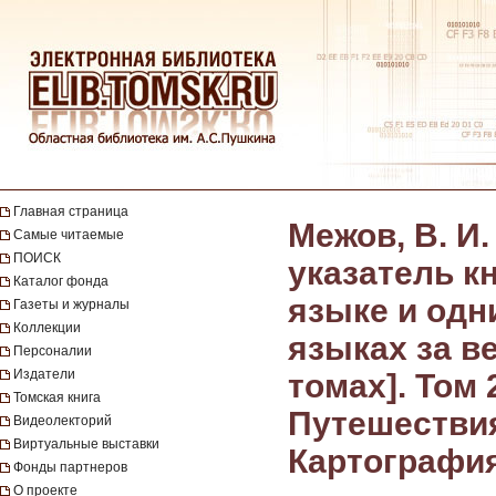
Главная страница
Межов, В. И
Самые читаемые
ПОИСК
указатель к
Каталог фонда
языке и одн
Газеты и журналы
Коллекции
языках за в
Персоналии
Издатели
томах]. Том
Томская книга
Путешествия
Видеолекторий
Виртуальные выставки
Картография.
Фонды партнеров
О проекте