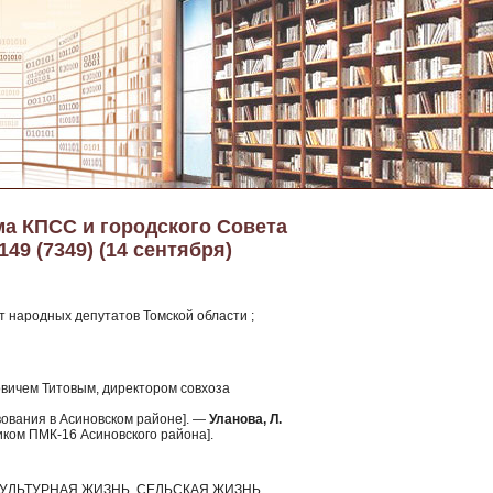
ма КПСС и городского Совета
49 (7349) (14 сентября)
т народных депутатов Томской области ;
ровичем Титовым, директором совхоза
вования в Асиновском районе]. —
Уланова, Л.
иком ПМК-16 Асиновского района].
УЛЬТУРНАЯ ЖИЗНЬ, СЕЛЬСКАЯ ЖИЗНЬ,