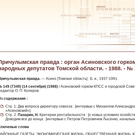
Причулымская правда : орган Асиновского горко
народных депутатов Томской области. - 1988. - № 1
Причулымская правда.
— Асино [Томская область] : Б. и., 1937-1991.
 149 (7349) (14 сентября) (1988)
/ Асиновский горком КПСС и городской Сове
едактор О. П. Колеров.
Из содержания :
Стр. 1: Два вопроса директору совхоза : [интервью с Михаилом Александ
«Асиновский»].
Стр. 2:
Панарин, Н.
Критерии рентабельности : [о новых условиях хозяйст
Доводим все до конца : [интервью с Петром Петровичем Лысенко, начальн
Ключевые слова
РАЙОННЫЕ ГАЗЕТЫ, ЭКОНОМИЧЕСКАЯ ЖИЗНЬ, ОБЩЕСТВЕННАЯ ЖИЗНЬ, К