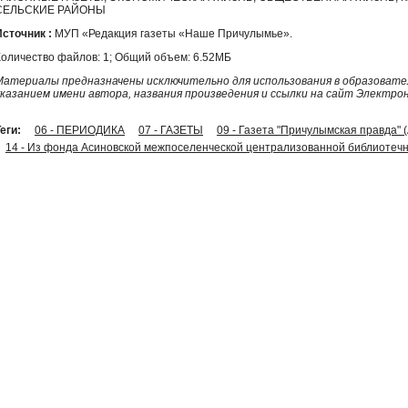
СЕЛЬСКИЕ РАЙОНЫ
Источник :
МУП «Редакция газеты «Наше Причулымье».
Количество файлов: 1; Общий объем: 6.52МБ
Материалы предназначены исключительно для использования в образовател
указанием имени автора, названия произведения и ссылки на сайт Электро
еги:
06 - ПЕРИОДИКА
07 - ГАЗЕТЫ
09 - Газета "Причулымская правда" 
14 - Из фонда Асиновской межпоселенческой централизованной библиотечн