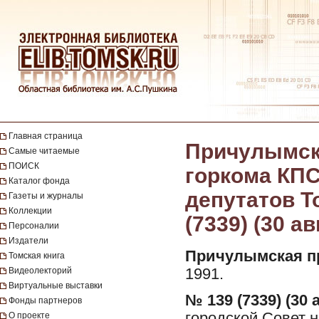
Главная страница
Причулымска
Самые читаемые
ПОИСК
горкома КПС
Каталог фонда
депутатов То
Газеты и журналы
Коллекции
(7339) (30 ав
Персоналии
Издатели
Причулымская п
Томская книга
Видеолекторий
1991.
Виртуальные выставки
№ 139 (7339) (30 а
Фонды партнеров
городской Совет н
О проекте