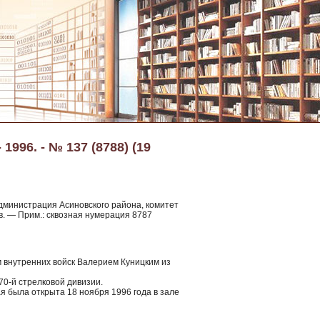
996. - № 137 (8788) (19
Администрация Асиновского района, комитет
в. — Прим.: сквозная нумерация 8787
м внутренних войск Валерием Куницким из
0-й стрелковой дивизии.
ая была открыта 18 ноября 1996 года в зале