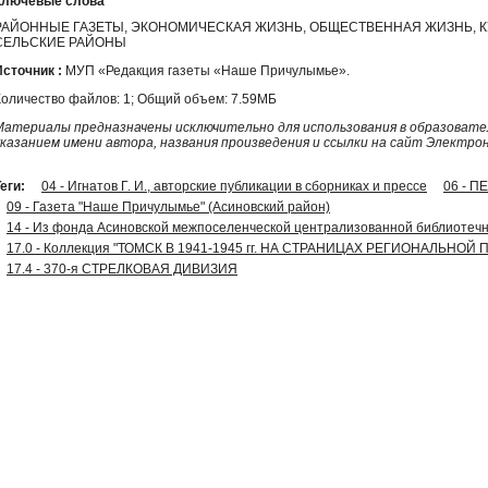
Ключевые слова
РАЙОННЫЕ ГАЗЕТЫ, ЭКОНОМИЧЕСКАЯ ЖИЗНЬ, ОБЩЕСТВЕННАЯ ЖИЗНЬ, К
СЕЛЬСКИЕ РАЙОНЫ
Источник :
МУП «Редакция газеты «Наше Причулымье».
Количество файлов: 1; Общий объем: 7.59МБ
Материалы предназначены исключительно для использования в образовател
указанием имени автора, названия произведения и ссылки на сайт Электро
еги:
04 - Игнатов Г. И., авторские публикации в сборниках и прессе
06 - 
09 - Газета "Наше Причулымье" (Асиновский район)
14 - Из фонда Асиновской межпоселенческой централизованной библиотечн
17.0 - Коллекция "ТОМСК В 1941-1945 гг. НА СТРАНИЦАХ РЕГИОНАЛЬНОЙ
17.4 - 370-я СТРЕЛКОВАЯ ДИВИЗИЯ