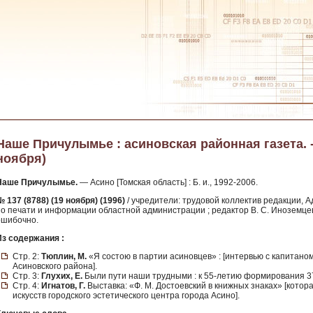
Наше Причулымье : асиновская районная газета. - 1
ноября)
Наше Причулымье.
— Асино [Томская область] : Б. и., 1992-2006.
 137 (8788) (19 ноября) (1996)
/ учредители: трудовой коллектив редакции, 
по печати и информации областной администрации ; редактор В. С. Иноземце
ошибочно.
Из содержания :
Стр. 2:
Тюплин, М.
«Я состою в партии асиновцев» : [интервью с капитано
Асиновского района].
Стр. 3:
Глухих, Е.
Были пути наши трудными : к 55-летию формирования 37
Стр. 4:
Игнатов, Г.
Выставка: «Ф. М. Достоевский в книжных знаках» [котор
искусств городского эстетического центра города Асино].