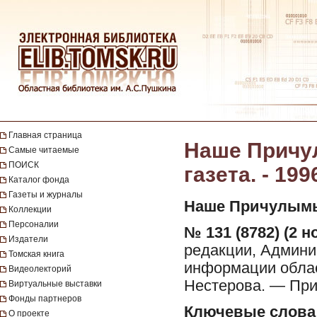
Главная страница
Наше Причул
Самые читаемые
ПОИСК
газета. - 199
Каталог фонда
Газеты и журналы
Наше Причулымь
Коллекции
Персоналии
№ 131 (8782) (2 н
Издатели
редакции, Админис
Томская книга
информации облас
Видеолекторий
Нестерова. — При
Виртуальные выставки
Фонды партнеров
Ключевые слова
О проекте