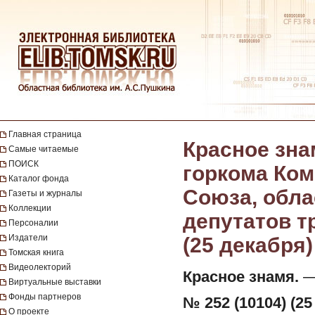
Главная страница
Красное зна
Самые читаемые
ПОИСК
горкома Ком
Каталог фонда
Союза, обла
Газеты и журналы
Коллекции
депутатов тр
Персоналии
Издатели
(25 декабря)
Томская книга
Видеолекторий
Красное знамя.
— 
Виртуальные выставки
Фонды партнеров
№ 252 (10104) (25
О проекте