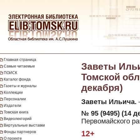
Главная страница
Заветы Ильи
Самые читаемые
ПОИСК
Томской обла
Каталог фонда
декабря)
Газеты и журналы
Коллекции
Персоналии
Заветы Ильича.
—
Издатели
№ 95 (9495) (14 д
Томская книга
Видеолекторий
Первомайского рай
Виртуальные выставки
12+
Фонды партнеров
О проекте