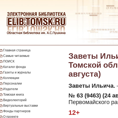
Главная страница
Заветы Ильи
Самые читаемые
ПОИСК
Томской обла
Каталог фонда
августа)
Газеты и журналы
Коллекции
Персоналии
Заветы Ильича.
—
Издатели
№ 63 (9463) (24 ав
Томская книга
Видеолекторий
Первомайского рай
Виртуальные выставки
12+
Фонды партнеров
О проекте