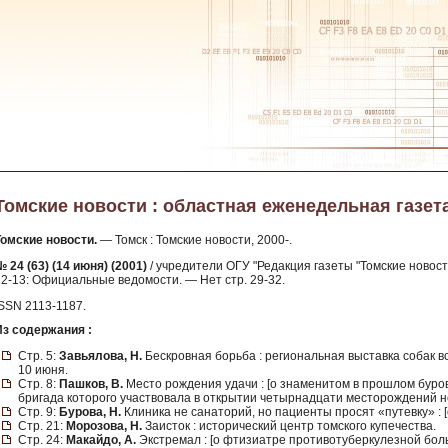
Томские новости : областная еженедельная газета. 
Томские новости.
— Томск : Томские новости, 2000-.
 24 (63) (14 июня) (2001)
/ учредители ОГУ "Редакция газеты "Томские новости
12-13: Официальные ведомости. — Нет стр. 29-32.
ISSN 2113-1187.
Из содержания :
Стр. 5:
Завьялова, Н.
Бескровная борьба : региональная выставка собак в
10 июня.
Стр. 8:
Пашков, В.
Место рождения удачи : [о знаменитом в прошлом буро
бригада которого участвовала в открытии четырнадцати месторождений не
Стр. 9:
Бурова, Н.
Клиника не санаторий, но пациенты просят «путевку» : 
Стр. 21:
Морозова, Н.
Заисток : исторический центр томского купечества.
Стр. 24:
Макайдо, А.
Экстремал : [о фтизиатре противотуберкулезной бол