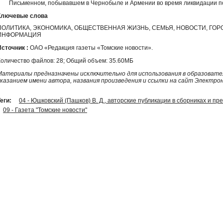
Письменном, побывавшем в Чернобыле и Армении во время ликвидации по
Ключевые слова
ПОЛИТИКА, ЭКОНОМИКА, ОБЩЕСТВЕННАЯ ЖИЗНЬ, СЕМЬЯ, НОВОСТИ, ГО
ИНФОРМАЦИЯ
Источник :
ОАО «Редакция газеты «Томские новости».
Количество файлов: 28; Общий объем: 35.60МБ
Материалы предназначены исключительно для использования в образовател
указанием имени автора, названия произведения и ссылки на сайт Электро
еги:
04 - Юшковский (Пашков) В. Д., авторские публикации в сборниках и пр
09 - Газета "Томские новости"