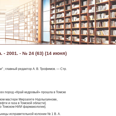
- 2001. - № 24 (63) (14 июня)
" ; главный редактор А. В. Трофимов. — Стр.
сех пород «Край кедровый» прошла в Томске
вом мастере Мирзагите Нурлыгаянове,
фти и газа в Томской области].
[о Томском НИИ фармакологии].
ьницы исправительной колонии № 1 В. А.