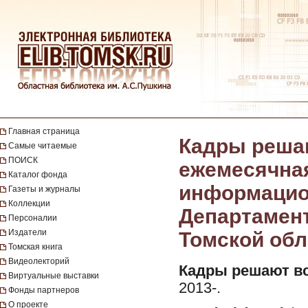
Главная страница
Кадры решаю
Самые читаемые
ПОИСК
ежемесячная
Каталог фонда
информацио
Газеты и журналы
Коллекции
Департамент
Персоналии
Издатели
Томской обла
Томская книга
Видеолекторий
Кадры решают вс
Виртуальные выставки
2013-.
Фонды партнеров
О проекте