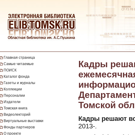
Главная страница
Кадры решаю
Самые читаемые
ПОИСК
ежемесячная
Каталог фонда
информацио
Газеты и журналы
Коллекции
Департамент
Персоналии
Издатели
Томской обла
Томская книга
Видеолекторий
Кадры решают вс
Виртуальные выставки
2013-.
Фонды партнеров
О проекте