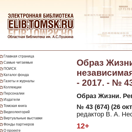
Главная страница
Образ Жизни
Самые читаемые
ПОИСК
независимая
Каталог фонда
- 2017. - № 4
Газеты и журналы
Коллекции
Персоналии
Образ Жизни. Ре
Издатели
№ 43 (674) (26 ок
Томская книга
Видеолекторий
редактор В. А. Не
Виртуальные выставки
12+
Фонды партнеров
О проекте