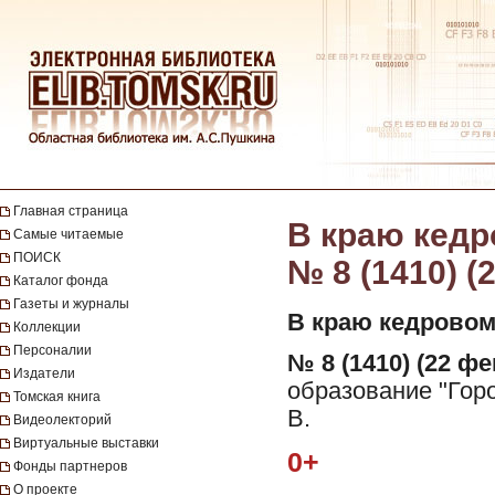
Главная страница
В краю кедро
Самые читаемые
ПОИСК
№ 8 (1410) (
Каталог фонда
Газеты и журналы
В краю кедровом
Коллекции
Персоналии
№ 8 (1410) (22 фе
Издатели
образование "Горо
Томская книга
В.
Видеолекторий
Виртуальные выставки
0+
Фонды партнеров
О проекте