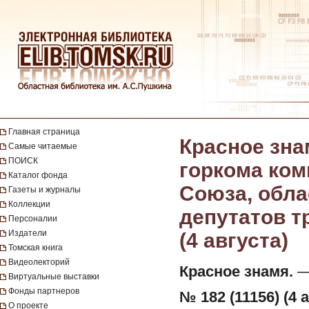
Главная страница
Красное зна
Самые читаемые
ПОИСК
горкома ком
Каталог фонда
Союза, обла
Газеты и журналы
Коллекции
депутатов тр
Персоналии
Издатели
(4 августа)
Томская книга
Видеолекторий
Красное знамя.
— 
Виртуальные выставки
Фонды партнеров
№ 182 (11156) (4 а
О проекте