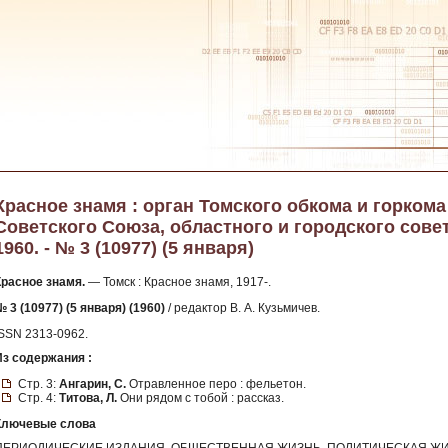
Красное знамя : орган Томского обкома и горком
Советского Союза, областного и городского сове
1960. - № 3 (10977) (5 января)
Красное знамя.
— Томск : Красное знамя, 1917-.
 3 (10977) (5 января) (1960)
/ редактор В. А. Кузьмичев.
ISSN 2313-0962.
Из содержания :
Стр. 3:
Ангарин, С.
Отравленное перо : фельетон.
Стр. 4:
Титова, Л.
Они рядом с тобой : рассказ.
Ключевые слова
ПЕРИОДИЧЕСКИЕ ИЗДАНИЯ, ОБЩЕСТВЕННАЯ ЖИЗНЬ, ПОЛИТИЧЕСКАЯ ЖИ