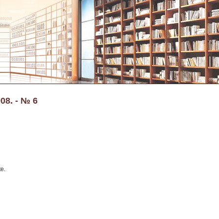
08. - № 6
е.