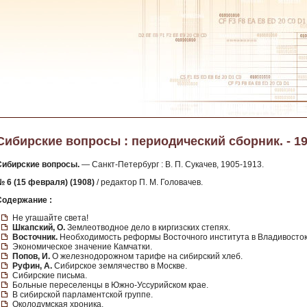
Сибирские вопросы : периодический сборник. - 19
Сибирские вопросы.
— Санкт-Петербург : В. П. Сукачев, 1905-1913.
№ 6 (15 февраля) (1908)
/ редактор П. М. Головачев.
Содержание :
Не угашайте света!
Шкапский, О.
Землеотводное дело в киргизских степях.
Восточник.
Необходимость реформы Восточного института в Владивосток
Экономическое значение Камчатки.
Попов, И.
О железнодорожном тарифе на сибирский хлеб.
Руфин, А.
Сибирское землячество в Москве.
Сибирские письма.
Больные переселенцы в Южно-Уссурийском крае.
В сибирской парламентской группе.
Околодумская хроника.