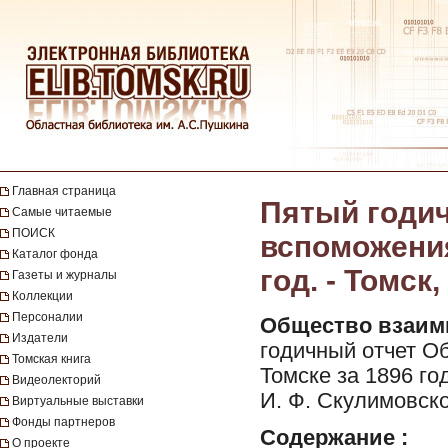
Главная страница
Пятый годи
Самые читаемые
ПОИСК
вспоможения
Каталог фонда
год. - Томск,
Газеты и журналы
Коллекции
Персоналии
Общество взаимн
Издатели
годичный отчет О
Томская книга
Томске за 1896 го
Видеолекторий
И. Ф. Скулимовског
Виртуальные выставки
Фонды партнеров
Содержание :
О проекте