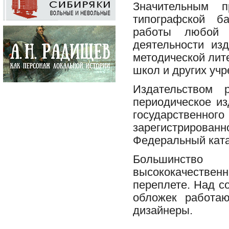
Значительным п
типографской б
работы любой 
деятельности из
методической лит
школ и других уч
Издательством 
периодическое из
государствен
зарегистриров
Федеральный ката
Большинство 
высококачественн
переплете. Над с
обложек работа
дизайнеры.