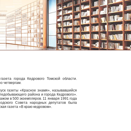
азета города Кедрового Томской области.
о четвергам.
пуск газеты «Красное знамя», называвшийся
тедобывающего района и города Кедрового».
ажом в 500 экземпляров. 11 января 1991 года
родского Совета народных депутатов была
кая газета «В краю кедровом».