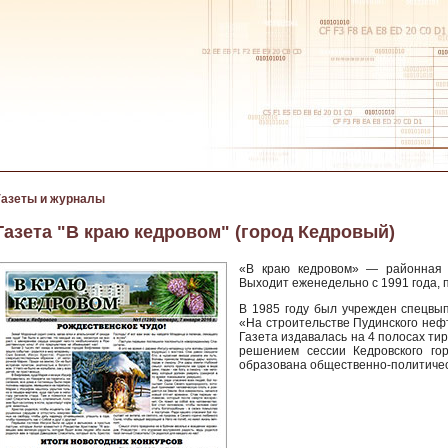
Газеты и журналы
Газета "В краю кедровом" (город Кедровый)
«В краю кедровом» — районная г
Выходит еженедельно с 1991 года, п
В 1985 году был учрежден спецвы
«На строительстве Пудинского неф
Газета издавалась на 4 полосах тир
решением сессии Кедровского го
образована общественно-политичес