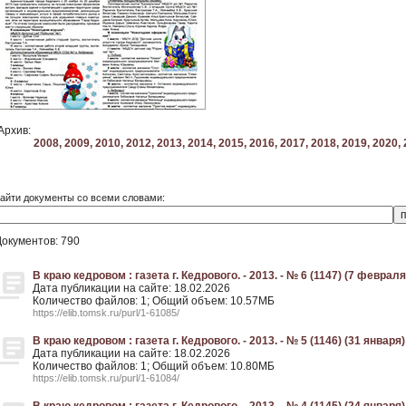
Архив:
2008,
2009,
2010,
2012,
2013,
2014,
2015,
2016,
2017,
2018,
2019,
2020,
айти документы со всеми словами:
Документов: 790
В краю кедровом : газета г. Кедрового. - 2013. - № 6 (1147) (7 февраля
Дата публикации на сайте: 18.02.2026
Количество файлов: 1; Общий объем: 10.57МБ
https://elib.tomsk.ru/purl/1-61085/
В краю кедровом : газета г. Кедрового. - 2013. - № 5 (1146) (31 января)
Дата публикации на сайте: 18.02.2026
Количество файлов: 1; Общий объем: 10.80МБ
https://elib.tomsk.ru/purl/1-61084/