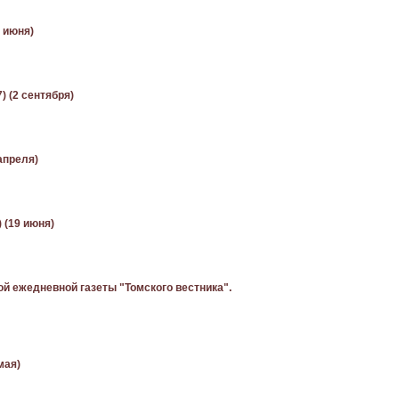
 июня)
) (2 сентября)
апреля)
) (19 июня)
 ежедневной газеты "Томского вестника".
мая)