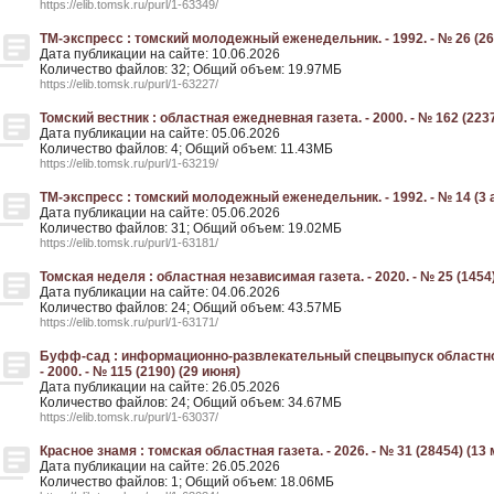
https://elib.tomsk.ru/purl/1-63349/
ТМ-экспресс : томский молодежный еженедельник. - 1992. - № 26 (26
Дата публикации на сайте: 10.06.2026
Количество файлов: 32; Общий объем: 19.97МБ
https://elib.tomsk.ru/purl/1-63227/
Томский вестник : областная ежедневная газета. - 2000. - № 162 (2237
Дата публикации на сайте: 05.06.2026
Количество файлов: 4; Общий объем: 11.43МБ
https://elib.tomsk.ru/purl/1-63219/
ТМ-экспресс : томский молодежный еженедельник. - 1992. - № 14 (3 
Дата публикации на сайте: 05.06.2026
Количество файлов: 31; Общий объем: 19.02МБ
https://elib.tomsk.ru/purl/1-63181/
Томская неделя : областная независимая газета. - 2020. - № 25 (1454
Дата публикации на сайте: 04.06.2026
Количество файлов: 24; Общий объем: 43.57МБ
https://elib.tomsk.ru/purl/1-63171/
Буфф-сад : информационно-развлекательный спецвыпуск областной
- 2000. - № 115 (2190) (29 июня)
Дата публикации на сайте: 26.05.2026
Количество файлов: 24; Общий объем: 34.67МБ
https://elib.tomsk.ru/purl/1-63037/
Красное знамя : томская областная газета. - 2026. - № 31 (28454) (13 
Дата публикации на сайте: 26.05.2026
Количество файлов: 1; Общий объем: 18.06МБ