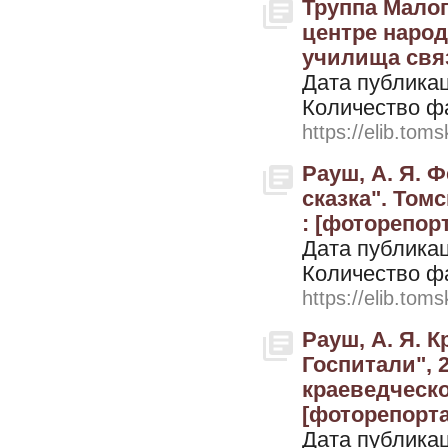
Труппа Малог
центре народ
училища связи
Дата публикац
Количество ф
https://elib.toms
Рауш, А. Я. 
сказка". Том
: [фоторепорт
Дата публикац
Количество ф
https://elib.toms
Рауш, А. Я. 
Госпитали", 
краеведческо
[фоторепортаж
Дата публикац