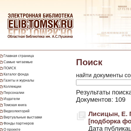
Главная страница
Поиск
Самые читаемые
ПОИСК
найти документы со
Каталог фонда
Газеты и журналы
Коллекции
Результаты поиск
Персоналии
Документов: 109
Издатели
Томская книга
Видеолекторий
Лисицын, Е. П
Виртуальные выставки
[подборка фо
Фонды партнеров
Дата публикац
О проекте