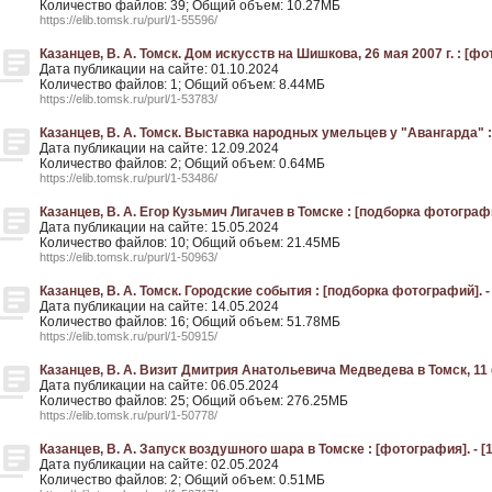
Количество файлов: 39; Общий объем: 10.27МБ
https://elib.tomsk.ru/purl/1-55596/
Казанцев, В. А. Томск. Дом искусств на Шишкова, 26 мая 2007 г. : [фо
Дата публикации на сайте: 01.10.2024
Количество файлов: 1; Общий объем: 8.44МБ
https://elib.tomsk.ru/purl/1-53783/
Казанцев, В. А. Томск. Выставка народных умельцев у "Авангарда" : 
Дата публикации на сайте: 12.09.2024
Количество файлов: 2; Общий объем: 0.64МБ
https://elib.tomsk.ru/purl/1-53486/
Казанцев, В. А. Егор Кузьмич Лигачев в Томске : [подборка фотографи
Дата публикации на сайте: 15.05.2024
Количество файлов: 10; Общий объем: 21.45МБ
https://elib.tomsk.ru/purl/1-50963/
Казанцев, В. А. Томск. Городские события : [подборка фотографий]. -
Дата публикации на сайте: 14.05.2024
Количество файлов: 16; Общий объем: 51.78МБ
https://elib.tomsk.ru/purl/1-50915/
Казанцев, В. А. Визит Дмитрия Анатольевича Медведева в Томск, 11 
Дата публикации на сайте: 06.05.2024
Количество файлов: 25; Общий объем: 276.25МБ
https://elib.tomsk.ru/purl/1-50778/
Казанцев, В. А. Запуск воздушного шара в Томске : [фотография]. - [
Дата публикации на сайте: 02.05.2024
Количество файлов: 2; Общий объем: 0.51МБ