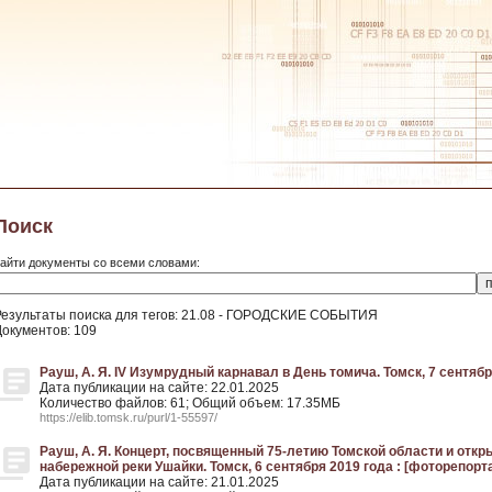
Поиск
айти документы со всеми словами:
Результаты поиска для тегов: 21.08 - ГОРОДСКИЕ СОБЫТИЯ
Документов: 109
Рауш, А. Я. IV Изумрудный карнавал в День томича. Томск, 7 сентября
Дата публикации на сайте: 22.01.2025
Количество файлов: 61; Общий объем: 17.35МБ
https://elib.tomsk.ru/purl/1-55597/
Рауш, А. Я. Концерт, посвященный 75-летию Томской области и отк
набережной реки Ушайки. Томск, 6 сентября 2019 года : [фоторепорта
Дата публикации на сайте: 21.01.2025