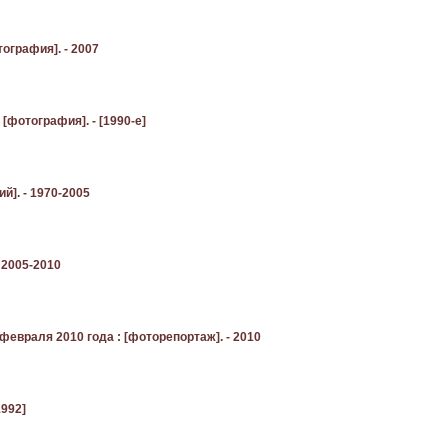
тография]. - 2007
[фотография]. - [1990-е]
й]. - 1970-2005
 2005-2010
февраля 2010 года : [фоторепортаж]. - 2010
1992]