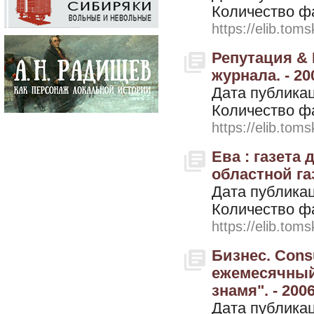
Количество ф
https://elib.toms
Репутация & 
журнала. - 20
Дата публикац
Количество ф
https://elib.toms
Ева : газета
областной газ
Дата публикац
Количество ф
https://elib.toms
Бизнес. Cons
ежемесячный
знамя". - 200
Дата публикац