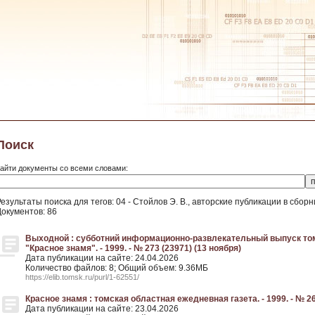
Поиск
айти документы со всеми словами:
езультаты поиска для тегов: 04 - Стойлов Э. В., авторские публикации в сборн
Документов: 86
Выходной : субботний информационно-развлекательный выпуск то
"Красное знамя". - 1999. - № 273 (23971) (13 ноября)
Дата публикации на сайте: 24.04.2026
Количество файлов: 8; Общий объем: 9.36МБ
https://elib.tomsk.ru/purl/1-62551/
Красное знамя : томская областная ежедневная газета. - 1999. - № 26
Дата публикации на сайте: 23.04.2026