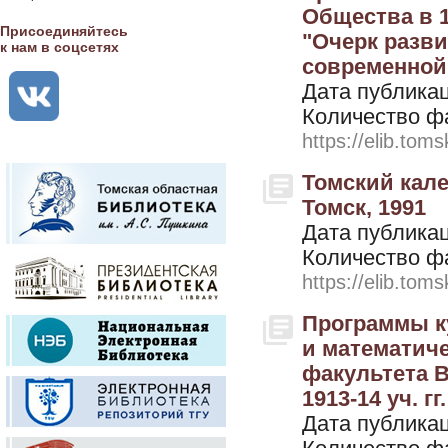
Общества в 1
Присоединяйтесь
"Очерк разв
к нам в соцсетях
современной 
Дата публикац
Количество ф
https://elib.toms
Томский кале
Томск, 1991
Дата публикац
Количество ф
https://elib.toms
Программы ку
и математич
факультета В
1913-14 уч. гг
Дата публикац