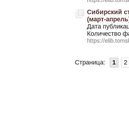
https://elib.toms
Сибирский ст
(март-апрель
Дата публикац
Количество ф
https://elib.toms
Страница:
1
2