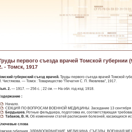
Труды первого съезда врачей Томской губернии (9
2. - Томск, 1917
Томский губернский съезд врачей.
Труды первого съезда врачей Томской губер
. Чистякова. — Томск : Товарищество "Печатня С. П. Яковлева", 1917.
ып. 2.
— 1917. — 256 с. ; 22 см. — На обл. год изд: 1918.
Содержание :
Начало.
СЕКЦИЯ ПО ВОПРОСАМ ВОЕННОЙ МЕДИЦИНЫ. Заседание 13 сентября 1
Бердышев.
Ротные фельдшера, подготовка их, соответствующая требова
Табаков, В. Н.
Об изменении статей расписания болезней, касающихся ис
Ключевые слова
Томская губерния, ЗДРАВООХРАНЕНИЕ, МЕДИЦИНА, СЪЕЗДЫ, ВОЕННАЯ М